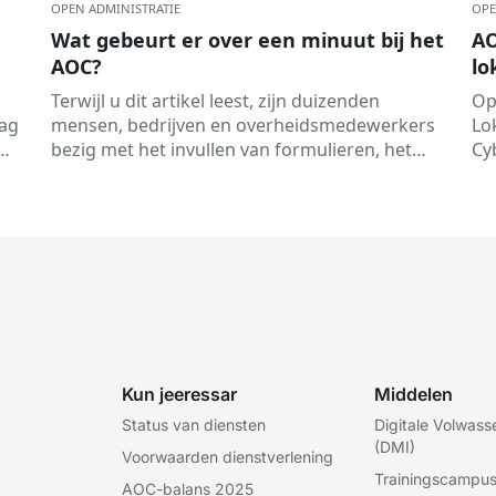
OPEN ADMINISTRATIE
OPE
Wat gebeurt er over een minuut bij het
AO
AOC?
lo
cl
Terwijl u dit artikel leest, zijn duizenden
Op
aag
mensen, bedrijven en overheidsmedewerkers
Lo
bezig met het invullen van formulieren, het
Cy
ondertekenen van documenten, het
Cy
raadplegen van gegevens of het ontvangen
(A
van elektronische meldingen. Dit alles gebeurt
routinematig...
Kun jeeressar
Middelen
Status van diensten
Digitale Volwas
(DMI)
Voorwaarden dienstverlening
Trainingscampu
AOC-balans 2025