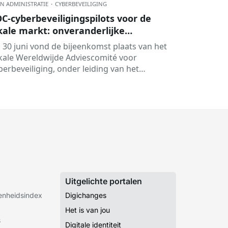
N ADMINISTRATIE
·
CYBERBEVEILIGING
C-cyberbeveiligingspilots voor de
kale markt: onveranderlijke
oudback-up en meer.
 30 juni vond de bijeenkomst plaats van het
kale Wereldwijde Adviescomité voor
berbeveiliging, onder leiding van het
berbeveiligingsagentschap van Catalonië
CC). Tijdens deze bijeenkomst...
Uitgelichte portalen
senheidsindex
Digichanges
Het is van jou
s
Digitale identiteit