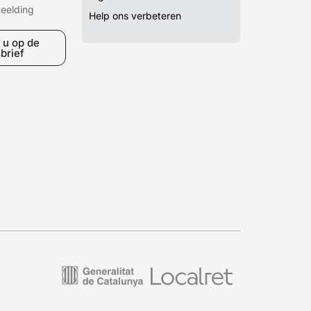
beelding
Help ons verbeteren
 u op de
brief