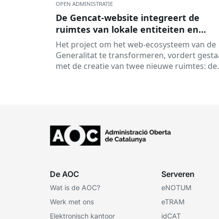
OPEN ADMINISTRATIE
De Gencat-website integreert de
ruimtes van lokale entiteiten en
instanties.
Het project om het web-ecosysteem van de
Generalitat te transformeren, vordert gest
met de creatie van twee nieuwe ruimtes: de
Entiteitenruimte en de Lokale Ens-ruimte.
Daarmee...
De AOC
Serveren
Wat is de AOC?
eNOTUM
Werk met ons
eTRAM
Elektronisch kantoor
idCAT