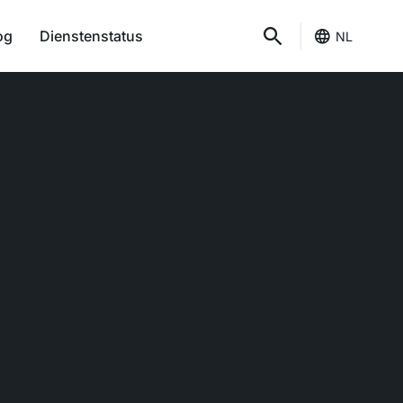
og
Dienstenstatus
NL