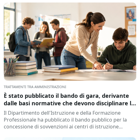
TRATTAMENTI TRA AMMINISTRAZIONI
È stato pubblicato il bando di gara, derivante
dalle basi normative che devono disciplinare la
concessione di sovvenzioni agli istituti di
Il Dipartimento dell'Istruzione e della Formazione
istruzione, per lo sviluppo di programmi di
Professionale ha pubblicato il bando pubblico per la
formazione e inserimento, durante l'anno
concessione di sovvenzioni ai centri di istruzione
accademico 2026-2027.
pubblici non di proprietà di...