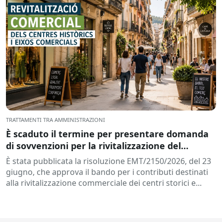
TRATTAMENTI TRA AMMINISTRAZIONI
È scaduto il termine per presentare domanda
di sovvenzioni per la rivitalizzazione del
commercio nei centri storici e nei poli
È stata pubblicata la risoluzione EMT/2150/2026, del 23
commerciali della Catalogna.
giugno, che approva il bando per i contributi destinati
alla rivitalizzazione commerciale dei centri storici e...