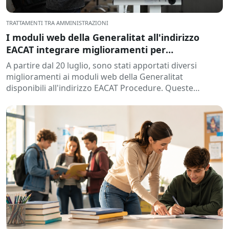
TRATTAMENTI TRA AMMINISTRAZIONI
I moduli web della Generalitat all'indirizzo
EACAT integrare miglioramenti per
semplificare l'elaborazione
A partire dal 20 luglio, sono stati apportati diversi
miglioramenti ai moduli web della Generalitat
disponibili all'indirizzo EACAT Procedure. Queste
modifiche mirano a...