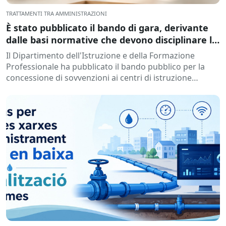
TRATTAMENTI TRA AMMINISTRAZIONI
È stato pubblicato il bando di gara, derivante
dalle basi normative che devono disciplinare la
concessione di sovvenzioni agli istituti di
Il Dipartimento dell'Istruzione e della Formazione
istruzione, per lo sviluppo di programmi di
Professionale ha pubblicato il bando pubblico per la
formazione e inserimento, durante l'anno
concessione di sovvenzioni ai centri di istruzione
accademico 2026-2027.
pubblici non di proprietà di...