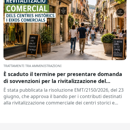
TRATTAMENTI TRA AMMINISTRAZIONI
È scaduto il termine per presentare domanda
di sovvenzioni per la rivitalizzazione del
commercio nei centri storici e nei poli
È stata pubblicata la risoluzione EMT/2150/2026, del 23
commerciali della Catalogna.
giugno, che approva il bando per i contributi destinati
alla rivitalizzazione commerciale dei centri storici e...