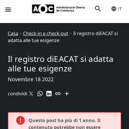
IT
È tuo
Stato dei servizi
Casa
>
Check-in e check-out
>
Il registro diEACAT si
adatta alle tue esigenze
Il registro diEACAT si adatta
alle tue esigenze
Novembre 18 2022
condividi
Questo post ha più di 1 anno. Il
contenuto potrebbe non essere