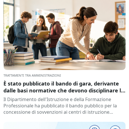
TRATTAMENTI TRA AMMINISTRAZIONI
È stato pubblicato il bando di gara, derivante
dalle basi normative che devono disciplinare la
concessione di sovvenzioni agli istituti di
Il Dipartimento dell'Istruzione e della Formazione
istruzione, per lo sviluppo di programmi di
Professionale ha pubblicato il bando pubblico per la
formazione e inserimento, durante l'anno
concessione di sovvenzioni ai centri di istruzione
accademico 2026-2027.
pubblici non di proprietà di...