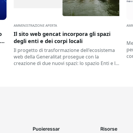
AMMINISTRAZIONE APERTA
AMM
o
Il sito web gencat incorpora gli spazi
ca
degli enti e dei corpi locali
Me
pe
Il progetto di trasformazione dell'ecosistema
co
web della Generalitat prosegue con la
co
creazione di due nuovi spazi: lo spazio Enti e lo
el
spazio Enti locali. Pertanto...
 e
Puoieressar
Risorse