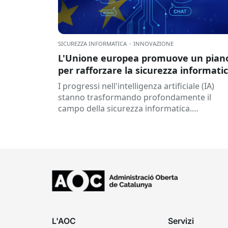
SICUREZZA INFORMATICA
·
INNOVAZIONE
L'Unione europea promuove un pian
per rafforzare la sicurezza informati
di fronte alle sfide dell'intelligenza
I progressi nell'intelligenza artificiale (IA)
artificiale.
stanno trasformando profondamente il
campo della sicurezza informatica.
Nonostante le opportunità che queste
tecnologie offrono per prevenire le minacce
rafforzare...
L'AOC
Servizi