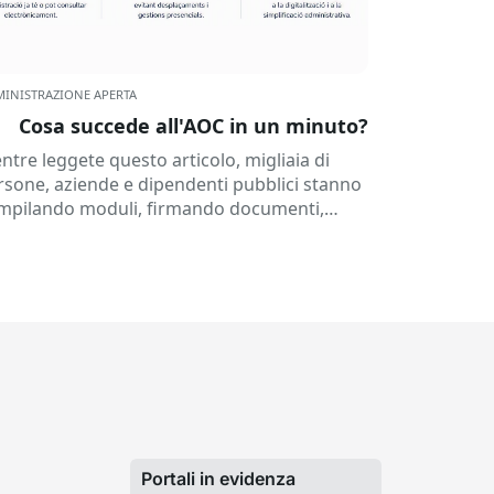
INISTRAZIONE APERTA
Cosa succede all'AOC in un minuto?
ntre leggete questo articolo, migliaia di
rsone, aziende e dipendenti pubblici stanno
mpilando moduli, firmando documenti,
nsultando dati o ricevendo notifiche
ettroniche. Tutto ciò avviene regolarmente...
Portali in evidenza