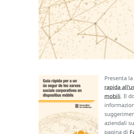
Presenta la
rapida all'u
mobili
. Il 
informazion
suggeriment
aziendali 
pagina di
F