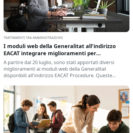
TRATTAMENTI TRA AMMINISTRAZIONI
I moduli web della Generalitat all'indirizzo
EACAT integrare miglioramenti per
semplificare l'elaborazione
A partire dal 20 luglio, sono stati apportati diversi
miglioramenti ai moduli web della Generalitat
disponibili all'indirizzo EACAT Procedure. Queste
modifiche mirano a...