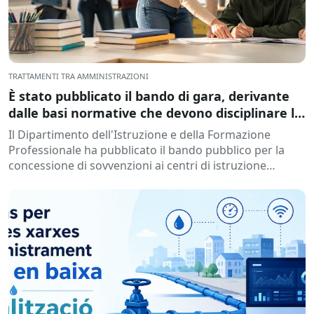
TRATTAMENTI TRA AMMINISTRAZIONI
È stato pubblicato il bando di gara, derivante
dalle basi normative che devono disciplinare la
concessione di sovvenzioni agli istituti di
Il Dipartimento dell'Istruzione e della Formazione
istruzione, per lo sviluppo di programmi di
Professionale ha pubblicato il bando pubblico per la
formazione e inserimento, durante l'anno
concessione di sovvenzioni ai centri di istruzione
accademico 2026-2027.
pubblici non di proprietà di...