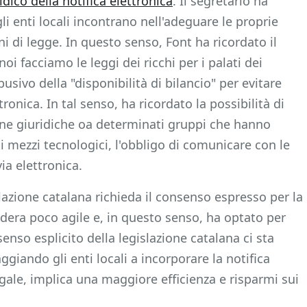
idico della notifica elettronica
. Il segretario ha
gli enti locali incontrano nell'adeguare le proprie
i di legge. In questo senso, Font ha ricordato il
 facciamo le leggi dei ricchi per i palati dei
busivo della "disponibilità di bilancio" per evitare
ronica. In tal senso, ha ricordato la possibilità di
ne giuridiche oa determinati gruppi che hanno
ai mezzi tecnologici, l'obbligo di comunicare con le
a elettronica.
gislazione catalana richieda il consenso espresso per la
idera poco agile e, in questo senso, ha optato per
senso esplicito della legislazione catalana ci sta
giando gli enti locali a incorporare la notifica
legale, implica una maggiore efficienza e risparmi sui