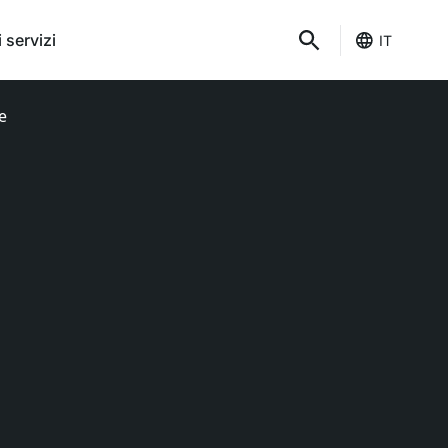
 servizi
IT
e