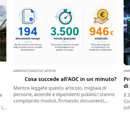
AMMINISTRAZIONE APERTA
AMM
Cosa succede all'AOC in un minuto?
Pr
di
Mentre leggete questo articolo, migliaia di
im
persone, aziende e dipendenti pubblici stanno
a
Il 
compilando moduli, firmando documenti,
Co
consultando dati o ricevendo notifiche
 lo
in
elettroniche. Tutto ciò avviene regolarmente...
la
In 