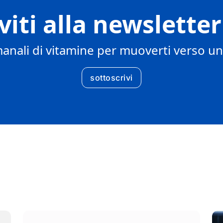
iviti alla newslette
manali di vitamine per muoverti verso u
sottoscrivi