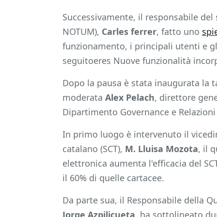
Successivamente, il responsabile del s
NOTUM),
Carles ferrer
, fatto uno
spi
funzionamento, i principali utenti e gli
seguitoeres Nuove funzionalità incorp
Dopo la pausa è stata inaugurata la ta
moderata
Alex Pelach
, direttore gen
Dipartimento Governance e Relazioni I
In primo luogo è intervenuto il vicedir
catalano (SCT),
M. Lluisa Mozota
, il
elettronica aumenta l'efficacia del SC
il 60% di quelle cartacee.
Da parte sua, il Responsabile della Qu
Jorge Azpilicueta
, ha sottolineato du