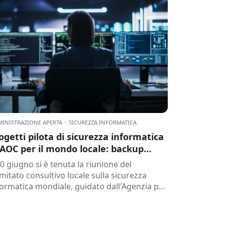
INISTRAZIONE APERTA
·
SICUREZZA INFORMATICA
ogetti pilota di sicurezza informatica
 AOC per il mondo locale: backup
mutabile nel cloud e altro ancora.
30 giugno si è tenuta la riunione del
mitato consultivo locale sulla sicurezza
formatica mondiale, guidato dall'Agenzia per
 sicurezza informatica della Catalogna (ACC).
questa sessione...