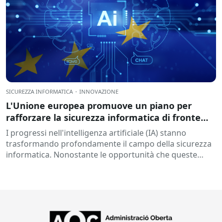
SICUREZZA INFORMATICA
·
INNOVAZIONE
L'Unione europea promuove un piano per
rafforzare la sicurezza informatica di fronte
alle sfide dell'intelligenza artificiale.
I progressi nell'intelligenza artificiale (IA) stanno
trasformando profondamente il campo della sicurezza
informatica. Nonostante le opportunità che queste
tecnologie offrono per prevenire le minacce e
rafforzare...