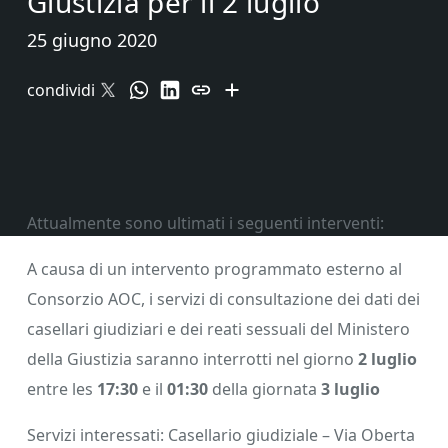
Giustizia per il 2 luglio
25 giugno 2020
condividi
Attualmente sono ultimati i seguenti interventi:
A causa di un intervento programmato esterno al
Consorzio AOC, i servizi di consultazione dei dati dei
casellari giudiziari e dei reati sessuali del Ministero
della Giustizia saranno interrotti nel giorno
2 luglio
entre les
17:30
e il
01:30
della giornata
3 luglio
Servizi interessati: Casellario giudiziale – Via Oberta