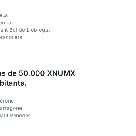
Réus
érida
Sant Boi de Llobregat
Granollers
us de 50.000 XNUMX
bitants.
Gérone
Tarragone
Haut Penedès