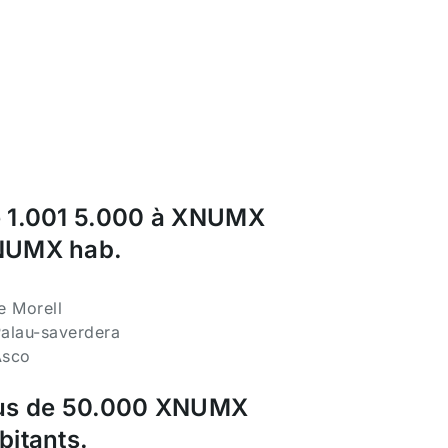
 1.001 5.000 à XNUMX
UMX hab.
Le Morell
Palau-saverdera
Asco
us de 50.000 XNUMX
bitants.