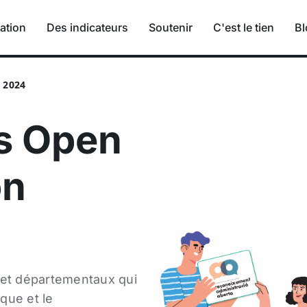
ation
Des indicateurs
Soutenir
C'est le tien
Bl
 2024
es Open
on
et départementaux qui
que et le