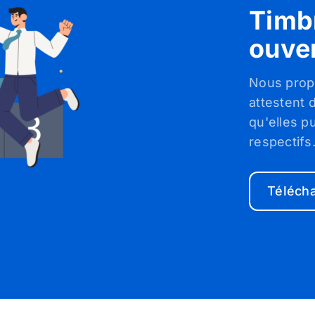
Timbr
ouve
Nous propo
attestent 
qu'elles p
respectifs
Télécha