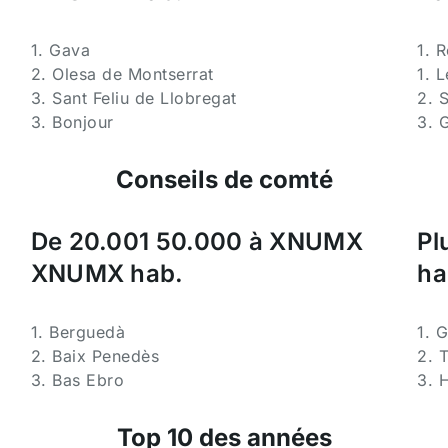
1. Gava
1. 
2. Olesa de Montserrat
1. L
3. Sant Feliu de Llobregat
2. 
3. Bonjour
3. 
Conseils de comté
De 20.001 50.000 à XNUMX
Pl
XNUMX hab.
ha
1. Berguedà
1. 
2. Baix Penedès
2. 
3. Bas Ebro
3. 
Top 10 des années