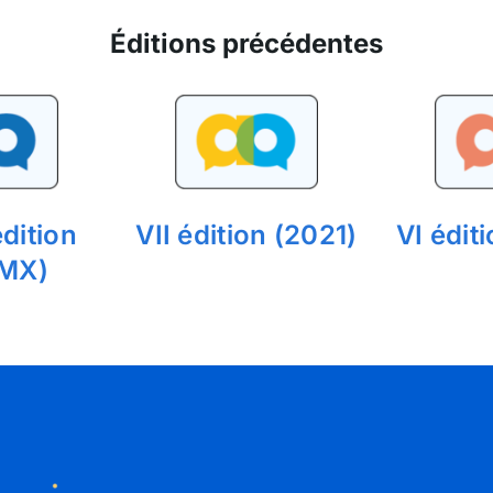
Éditions précédentes
dition
VII édition (2021)
VI édit
MX)