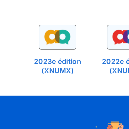
2023e édition
2022e é
(XNUMX)
(XNU