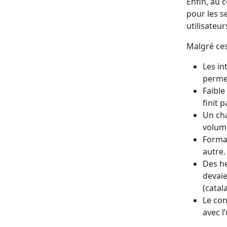
Enfin, au 
pour les se
utilisateu
Malgré ces
Les in
permet
Faible
finit 
Un cha
volume
Format
autre.
Des he
devai
(catal
Le con
avec l