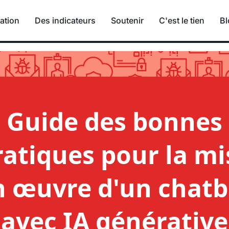
ation
Des indicateurs
Soutenir
C'est le tien
Bl
ques pour la mise en œu
Guide des bonnes
ratiques pour la mi
n œuvre d'un chatb
avec IA générative