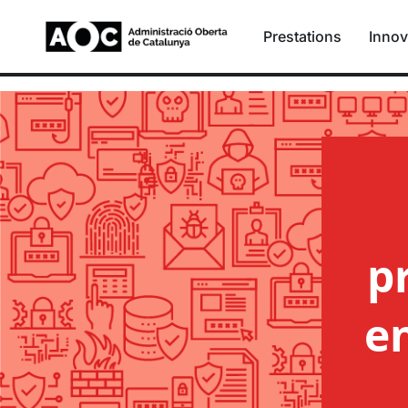
Prestations
Innov
Guide des bonnes prati
p
e