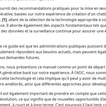
ournit des recommandations pratiques pour la mise en œuv
érative, basées sur notre expérience de création d'un chat
e.
[1]
, allant de la sélection de la technologie appropriée à s
e. Il aborde également des aspects fondamentaux tels que l
 des données et la surveillance continue pour assurer une 
 de ce guide est que les administrations publiques puissent
ulement répondent aux besoins actuels, mais peuvent égal
 aux demandes futures.
ens, nous présentons ce manuel comme un point de départ 
A générative basé sur notre expérience. À l'AOC, nous som
 cette technologie et cela implique qu'il peut y avoir de mult
re améliorés, ainsi que différentes approches pour dévelo
l est également important de prendre en compte que cette
évolution, ce qui signifie que de nouvelles opportunités d
ement, à court et à long terme. C'est pourquoi il faut tenir 