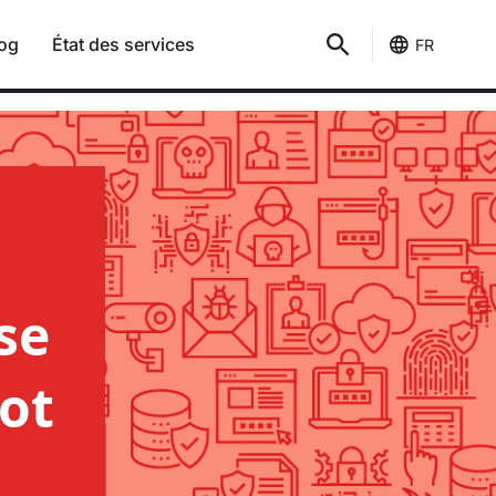
og
État des services
FR
vre d'un chatbot avec 
se
ot