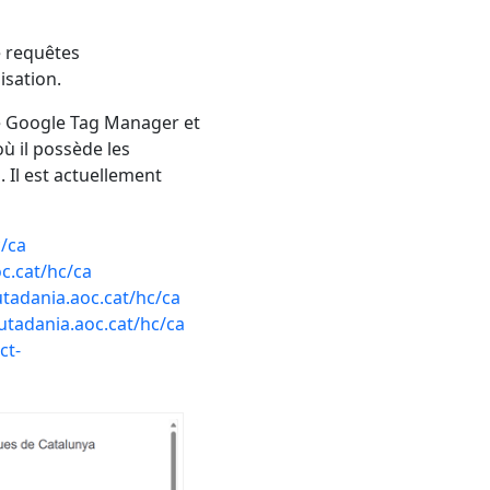
e requêtes
isation.
de Google Tag Manager et
ù il possède les
 Il est actuellement
c/ca
oc.cat/hc/ca
tadania.aoc.cat/hc/ca
utadania.aoc.cat/hc/ca
ct-