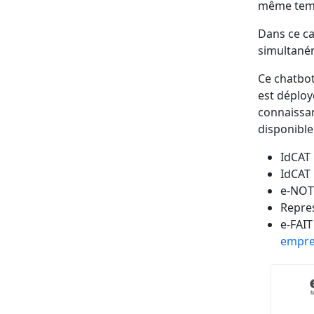
même temps
Dans ce ca
simultaném
Ce chatbot
est déploy
connaissan
disponible 
IdCAT 
IdCAT 
e-NO
Repre
e-FAIT
empre