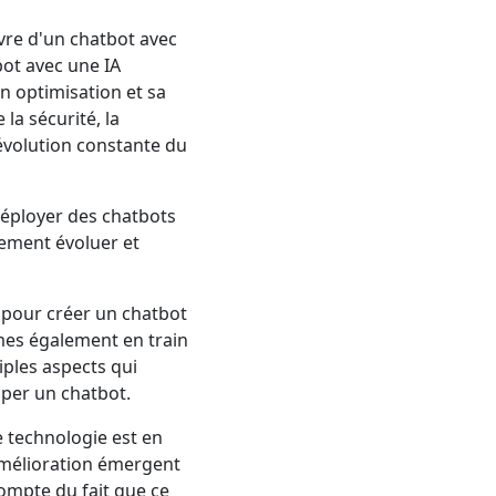
re d'un chatbot avec
bot avec une IA
on optimisation et sa
a sécurité, la
évolution constante du
 déployer des chatbots
ement évoluer et
pour créer un chatbot
mes également en train
iples aspects qui
pper un chatbot.
 technologie est en
’amélioration émergent
compte du fait que ce