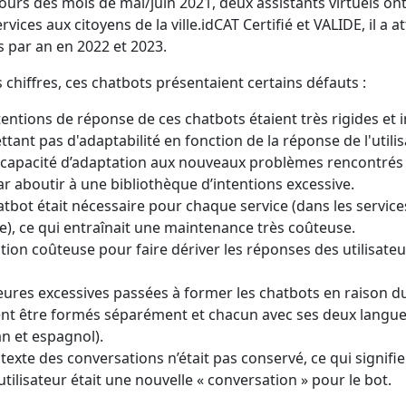
cours des mois de mai/juin 2021, deux assistants virtuels on
rvices aux citoyens de la ville.idCAT Certifié et VALIDE, il a
rs par an en 2022 et 2023.
 chiffres, ces chatbots présentaient certains défauts :
tentions de réponse de ces chatbots étaient très rigides et i
tant pas d'adaptabilité en fonction de la réponse de l'utilis
 capacité d’adaptation aux nouveaux problèmes rencontrés p
par aboutir à une bibliothèque d’intentions excessive.
tbot était nécessaire pour chaque service (dans les service
), ce qui entraînait une maintenance très coûteuse.
ion coûteuse pour faire dériver les réponses des utilisateu
ures excessives passées à former les chatbots en raison du
ent être formés séparément et chacun avec ses deux langu
an et espagnol).
texte des conversations n’était pas conservé, ce qui signifi
’utilisateur était une nouvelle « conversation » pour le bot.