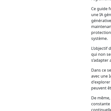
Ce guide f
une IA gén
générativ
maintenanc
protection
système.
L’objectif
qui non se
s’adapter
Dans ce s
avec une I
d'explorer
peuvent êt
De même, i
constante 
continuell