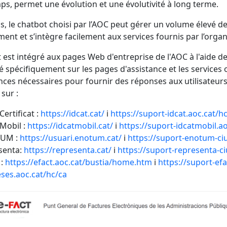
, permet une évolution et une évolutivité à long terme.
s, le chatbot choisi par l’AOC peut gérer un volume élevé d
ent et s’intègre facilement aux services fournis par l’organ
 est intégré aux pages Web d'entreprise de l'AOC à l'aide 
é spécifiquement sur les pages d'assistance et les services o
ces nécessaires pour fournir des réponses aux utilisateurs.
sur :
Certificat :
https://idcat.cat/
i
https://suport-idcat.aoc.cat/h
Mobil :
https://idcatmobil.cat/
i
https://suport-idcatmobil.a
TUM :
https://usuari.enotum.cat/
i
https://suport-enotum-ciu
senta:
https://representa.cat/
i
https://suport-representa-ci
 :
https://efact.aoc.cat/bustia/home.htm
i
https://suport-efa
ses.aoc.cat/hc/ca