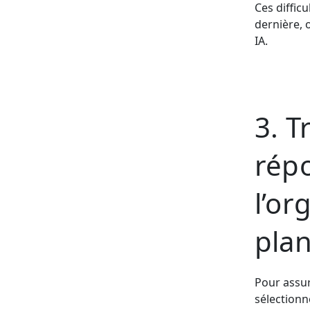
Ces difficu
dernière, 
IA.
3. T
répo
l’or
plan
Pour assur
sélectionn