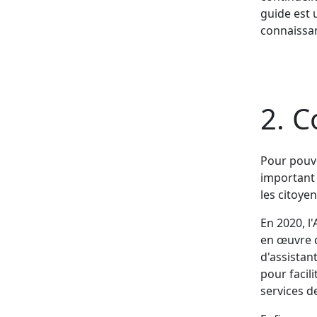
guide est 
connaissan
2. C
Pour pouvo
important 
les citoyen
En 2020, l
en œuvre d
d'assistan
pour facil
services d