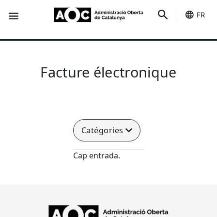
FR
Des indicateurs
C'est le tien
État des services
Facture électronique
Catégories
Cap entrada.