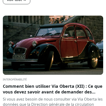
INTEROPÉRABILITÉ
Comment bien utiliser Via Oberta (XII) : Ce que
vous devez savoir avant de demander des
données à la DGT pour les procédures de
Si vous avez besoin de nous consulter via Via Oberta les
sanction
données que la Direction générale de la circulation