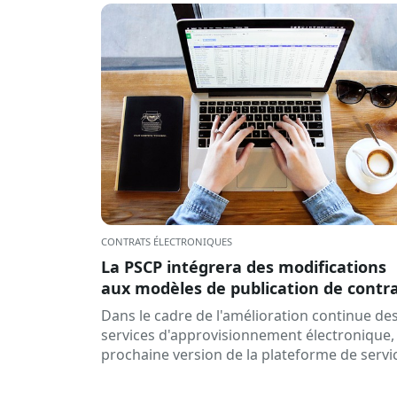
CONTRATS ÉLECTRONIQUES
La PSCP intégrera des modifications
aux modèles de publication de contr
agrégés afin d'améliorer l'intégratio
Dans le cadre de l'amélioration continue de
avec le RPC
services d'approvisionnement électronique, 
prochaine version de la plateforme de servi
d'approvisionnement public (PSCP), prévu
pour...