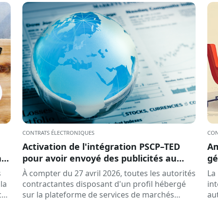
CONTRATS ÉLECTRONIQUES
CON
Activation de l'intégration PSCP–TED
Am
ats
pour avoir envoyé des publicités au
gé
n
DOUE
s
À compter du 27 avril 2026, toutes les autorités
La
la
contractantes disposant d'un profil hébergé
in
ces
sur la plateforme de services de marchés
au
publics (PSCP) peut envoyer...
de