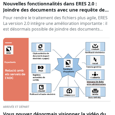
Nouvelles fonctionnalités dans ERES 2.0 :
Joindre des documents avec une requête de
données d’interopérabilité
Pour rendre le traitement des fichiers plus agile, ERES
La version 2.0 intègre une amélioration importante : il
est désormais possible de joindre des documents
directement aux fichiers en effectuant des requêtes à
Via Oberta...
ARRIVÉE ET DÉPART
Vous pouvez désormais visionner la vidéo du