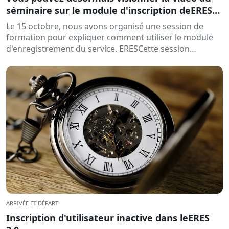
séminaire sur le module d'inscription deERES
2.0
Le 15 octobre, nous avons organisé une session de
formation pour expliquer comment utiliser le module
d'enregistrement du service. ERESCette session
s'adressait aux deux organisations...
ARRIVÉE ET DÉPART
Inscription d'utilisateur inactive dans leERES