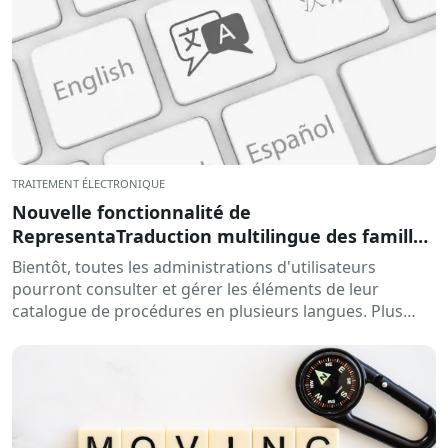
TRAITEMENT ÉLECTRONIQUE
Nouvelle fonctionnalité de
RepresentaTraduction multilingue des familles
et des procédures
Bientôt, toutes les administrations d'utilisateurs
pourront consulter et gérer les éléments de leur
catalogue de procédures en plusieurs langues. Plus
précisément, il sera possible d'ajouter la traduction
des...