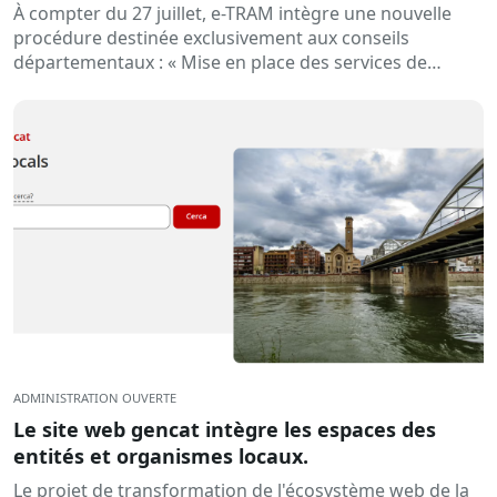
entreprises concessionnaires »
À compter du 27 juillet, e-TRAM intègre une nouvelle
procédure destinée exclusivement aux conseils
départementaux : « Mise en place des services de
transport scolaire par des entreprises
concessionnaires ». Cette procédure…
ADMINISTRATION OUVERTE
Le site web gencat intègre les espaces des
entités et organismes locaux.
Le projet de transformation de l'écosystème web de la