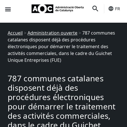
FR
Des indicateurs
C'est le tien
État des services
Accueil
>
Administration ouverte
>
787 communes
catalanes disposent déjà des procédures
électroniques pour démarrer le traitement des
activités commerciales, dans le cadre du Guichet
Unique Entreprises (FUE)
787 communes catalanes
disposent déjà des
procédures électroniques
pour démarrer le traitement
des activités commerciales,
dans le cadre du Guichet