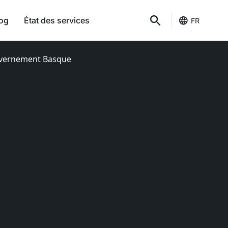
og
État des services
FR
ouvernement Basque