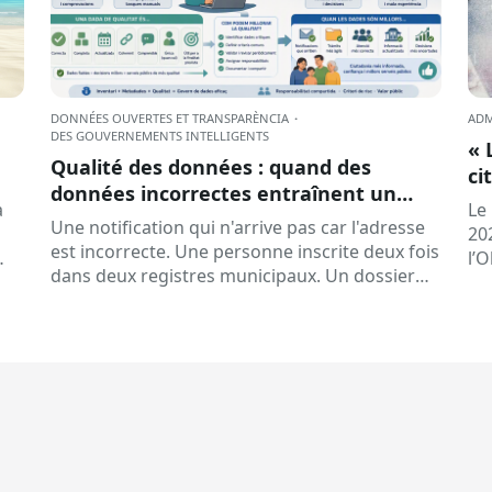
DONNÉES OUVERTES ET TRANSPARÈNCIA
·
ADM
DES GOUVERNEMENTS INTELLIGENTS
« 
Qualité des données : quand des
ci
données incorrectes entraînent un
à 
a
Le
service de mauvaise qualité
Une notification qui n'arrive pas car l'adresse
20
est incorrecte. Une personne inscrite deux fois
l’
dans deux registres municipaux. Un dossier
la
difficile à localiser car…
l’