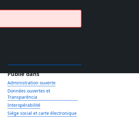
Publié dans
Administration ouverte
Données ouvertes et
Transparència
Interopérabilité
Siège social et carte électronique