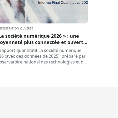
INISTRATION OUVERTE
La société numérique 2026 » : une
toyenneté plus connectée et ouverte
l’intelligence artificielle
 rapport quantitatif La société numérique
26 (avec des données de 2025), préparé par
Observatoire national des technologies et de
 société (ONTSI), offre une radiographie de
état de la société numérique…