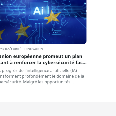
CYBER-SÉCURITÉ
·
INNOVATION
Union européenne promeut un plan
sant à renforcer la cybersécurité face
x défis de l'intelligence artificielle
 progrès de l'intelligence artificielle (IA)
ansforment profondément le domaine de la
bersécurité. Malgré les opportunités
fertes par ces technologies pour prévenir les
naces et renforcer…