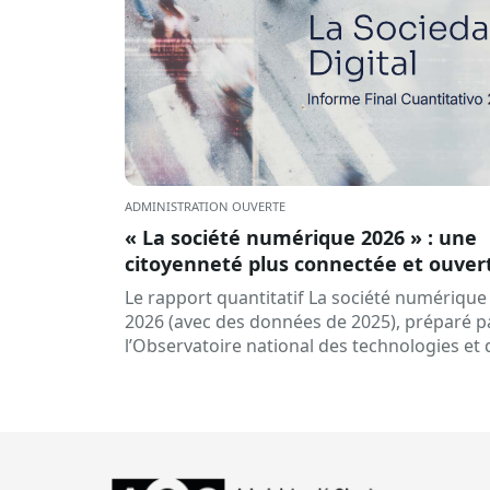
ADMINISTRATION OUVERTE
« La société numérique 2026 » : une
citoyenneté plus connectée et ouver
à l’intelligence artificielle
Le rapport quantitatif La société numérique
2026 (avec des données de 2025), préparé p
l’Observatoire national des technologies et 
la société (ONTSI), offre une radiographie d
l’état de la société numérique…