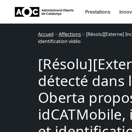
Prestations
Innov
Accueil
>
Affections
>
[Résolu][Externe] In
identification vidéo
[Résolu][Exte
détecté dans l
Oberta propos
idCATMobile, i
et identificat