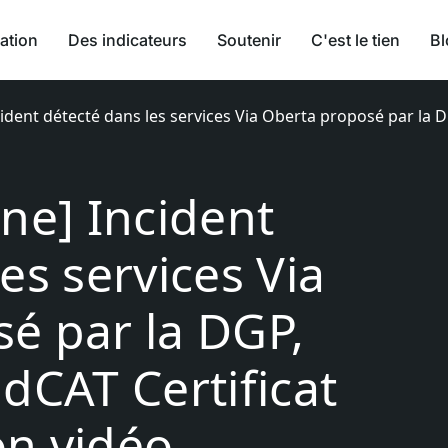
ation
Des indicateurs
Soutenir
C'est le tien
Bl
cident détecté dans les services Via Oberta proposé par la D
rne] Incident
es services Via
é par la DGP,
dCAT Certificat
ion vidéo