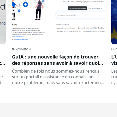
INNOVATION
LA 
GuIA : une nouvelle façon de trouver
L'
te
des réponses sans avoir à savoir quoi
vi
chercher
au
Combien de fois nous sommes-nous rendus
Les
ar
sur un portail d'assistance en connaissant
tr
de
notre problème, mais sans savoir exactement
cy
e
quels mots-clés saisir dans le moteur de
of
recherche ? C'est un…
me