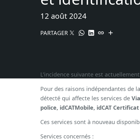
12 août 2024
PARTAGER
L'incidence suivante est actuellemen
Pour des raisons indépendantes de la
détecté qui affecte les services de
Vi
police, idCATMobile, idCAT Certificat
Ces services sont à nouveau disponib
Services concernés :