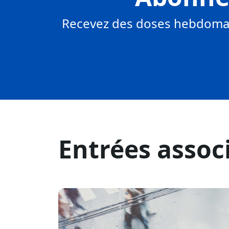
Recevez des doses hebdomad
Entrées assoc