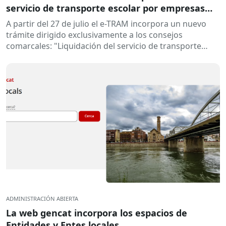
servicio de transporte escolar por empresas
concesionarias"
A partir del 27 de julio el e-TRAM incorpora un nuevo
trámite dirigido exclusivamente a los consejos
comarcales: "Liquidación del servicio de transporte
escolar por empresas concesionarias". Este...
ADMINISTRACIÓN ABIERTA
La web gencat incorpora los espacios de
Entidades y Entes locales