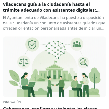
Viladecans guía a la ciudadanía hasta el
trámite adecuado con asistentes digitales:
DigiCanvis
El Ayuntamiento de Viladecans ha puesto a disposición
de la ciudadanía un conjunto de asistentes guiados que
ofrecen orientación personalizada antes de iniciar un
trámite. La solución ayuda a...
INNOVACIÓN
Gobernanza, confianza y talento: las claves