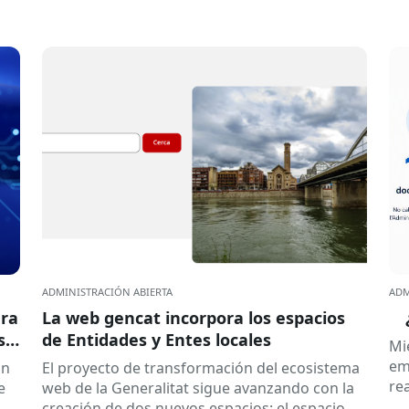
ADMINISTRACIÓN ABIERTA
ADM
ara
La web gencat incorpora los espacios
s
de Entidades y Entes locales
Mi
em
án
El proyecto de transformación del ecosistema
re
e
web de la Generalitat sigue avanzando con la
co
creación de dos nuevos espacios: el espacio