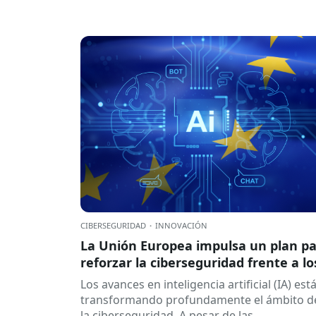
CIBERSEGURIDAD
·
INNOVACIÓN
La Unión Europea impulsa un plan p
reforzar la ciberseguridad frente a lo
retos de la inteligencia artificial
Los avances en inteligencia artificial (IA) est
transformando profundamente el ámbito d
la ciberseguridad. A pesar de las