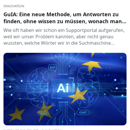
INNOVATION
GuIA: Eine neue Methode, um Antworten zu
finden, ohne wissen zu müssen, wonach man
suchen soll
Wie oft haben wir schon ein Supportportal aufgerufen,
weil wir unser Problem kannten, aber nicht genau
wussten, welche Wörter wir in die Suchmaschine
eingeben sollten? Das ist...