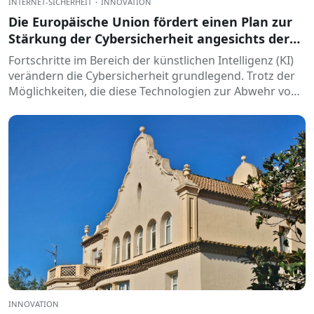
INTERNET-SICHERHEIT
·
INNOVATION
Die Europäische Union fördert einen Plan zur
Stärkung der Cybersicherheit angesichts der
Herausforderungen durch künstliche
Fortschritte im Bereich der künstlichen Intelligenz (KI)
Intelligenz.
verändern die Cybersicherheit grundlegend. Trotz der
Möglichkeiten, die diese Technologien zur Abwehr von
Bedrohungen und zur Stärkung der Sicherheit bieten…
INNOVATION