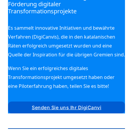
Förderung digitaler
Transformationsprojekte
Es sammelt innovative Initiativen und bewährte
Verfahren (DigiCanvis), die in den katalanischen
Räten erfolgreich umgesetzt wurden und eine
Quelle der Inspiration für die übrigen Gremien sind.
Wenn Sie ein erfolgreiches digitales
Transformationsprojekt umgesetzt haben oder
eine Piloterfahrung haben, teilen Sie es bitte!
Senden Sie uns Ihr DigiCanvi