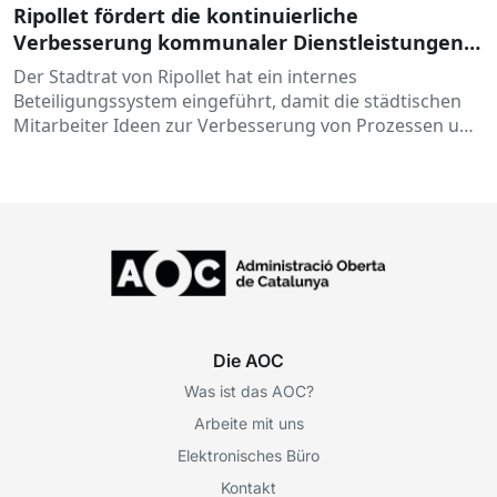
Ripollet fördert die kontinuierliche
Verbesserung kommunaler Dienstleistungen
mit einer kollaborativen Ideenplattform:
Der Stadtrat von Ripollet hat ein internes
DigiCanvis
Beteiligungssystem eingeführt, damit die städtischen
Mitarbeiter Ideen zur Verbesserung von Prozessen und
Dienstleistungen vorschlagen, austauschen und
bewerten können...
Die AOC
Was ist das AOC?
Arbeite mit uns
Elektronisches Büro
Kontakt