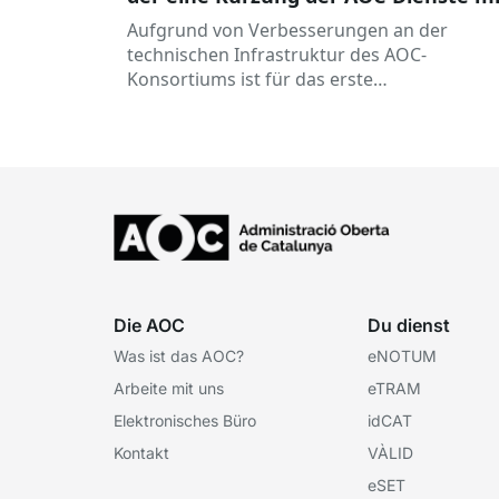
sich bringt
Aufgrund von Verbesserungen an der
technischen Infrastruktur des AOC-
Konsortiums ist für das erste
Märzwochenende ein doppelter
Wartungseinsatz geplant, der folgende
Ausfälle zur Folge hat: ...
Die AOC
Du dienst
Was ist das AOC?
eNOTUM
Arbeite mit uns
eTRAM
Elektronisches Büro
idCAT
Kontakt
VÀLID
eSET