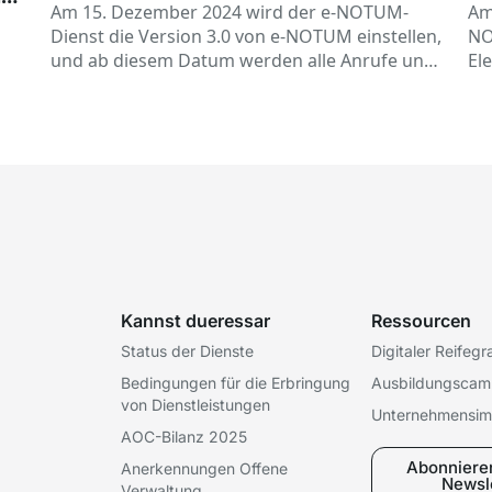
si
Am 15. Dezember 2024 wird der e-NOTUM-
Am
Dienst die Version 3.0 von e-NOTUM einstellen,
NO
und ab diesem Datum werden alle Anrufe und
El
Operationen, die mit dieser Version
Kra
durchgeführt werden, nicht mehr über e-
NOTUM abgewickelt.
Kannst dueressar
Ressourcen
Status der Dienste
Digitaler Reifeg
Bedingungen für die Erbringung
Ausbildungscam
von Dienstleistungen
Unternehmensi
AOC-Bilanz 2025
Abonniere
Anerkennungen Offene
Newsl
Verwaltung