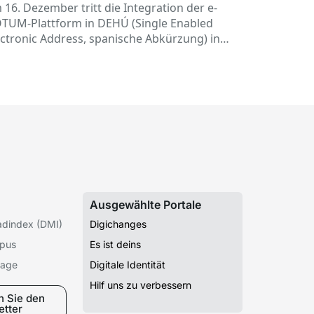
nd
 16. Dezember tritt die Integration der e-
TUM-Plattform in DEHÚ (Single Enabled
ectronic Address, spanische Abkürzung) in
ft.
Ausgewählte Portale
radindex (DMI)
Digichanges
pus
Es ist deins
mage
Digitale Identität
Hilf uns zu verbessern
n Sie den
etter