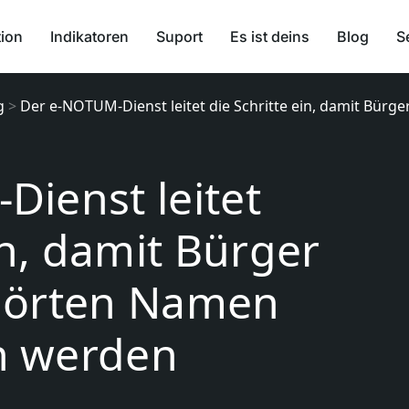
tion
Indikatoren
Suport
Es ist deins
Blog
S
g
>
Der e-NOTUM-Dienst leitet die Schritte ein, damit Bür
ienst leitet
in, damit Bürger
hörten Namen
n werden