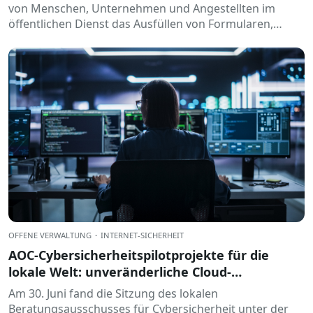
von Menschen, Unternehmen und Angestellten im
öffentlichen Dienst das Ausfüllen von Formularen,
unterzeichnen Dokumente, prüfen Daten oder erhalten
elektronische Benachrichtigungen. All dies geschieht
routinemäßig.
OFFENE VERWALTUNG
·
INTERNET-SICHERHEIT
AOC-Cybersicherheitspilotprojekte für die
lokale Welt: unveränderliche Cloud-
Datensicherung und mehr
Am 30. Juni fand die Sitzung des lokalen
Beratungsausschusses für Cybersicherheit unter der