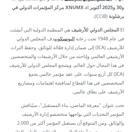
و30 و2025 أكتوبر XNUMX
al
مركز المؤتمرات الدولي في
برشلونة
(CCiB).
El
المجلس الدولي للأرشيف
هي المنظمة الدولية التي أنشئت
في عام 1948 تحت رعاية
اليونسكو
يهدف المجلس الدولي
للأرشيف (ICA) إلى ضمان إدارة فعّالة للوثائق، وحفظ التراث
الأرشيفي العالمي وإتاحته من خلال الأرشيفات والمتخصصين
في هذا المجال حول العالم. ويشجع المجلس الدولي للأرشيف
(ICA) كل أربع سنوات على عقد مؤتمر عالمي يجمع
المتخصصين في هذا القطاع لمناقشة اهتمامات ومشاريع
الأرشيف على نطاق عالمي.
تحت عنوان "معرفة الماضي، بناء المستقبل"، سيُناقش
المؤتمر التحديات التي يواجهها متخصصو إدارة الأرشيف
والوثائق. ومن المتوقع أن يستقبل المؤتمر أكثر من 2.000
متخصص من جميع أنحاء العالم، من القطاعين العام والخاص.