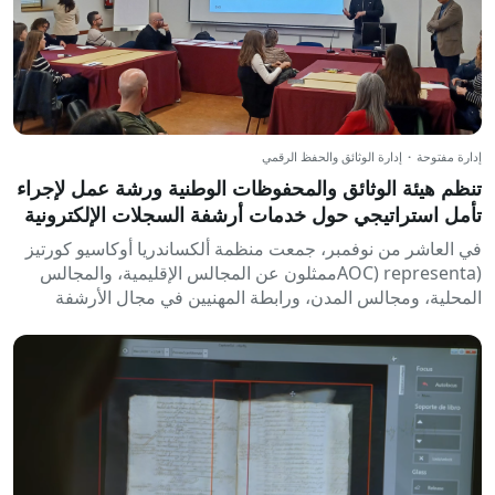
إدارة مفتوحة
·
إدارة الوثائق والحفظ الرقمي
تنظم هيئة الوثائق والمحفوظات الوطنية ورشة عمل لإجراء
تأمل استراتيجي حول خدمات أرشفة السجلات الإلكترونية
التي تقدمها الهيئة
في العاشر من نوفمبر، جمعت منظمة ألكساندريا أوكاسيو كورتيز
(AOC) representaممثلون عن المجالس الإقليمية، والمجالس
المحلية، ومجالس المدن، ورابطة المهنيين في مجال الأرشفة
وإدارة الوثائق في كاتالونيا،...