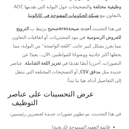
وظيفية مختلفة
والتصحيحات حول البوابة التي تقدمها AOC
بالتعاون مع
شبكة الحكومات المفتوحة في كاتالونيا
.
في هذا التحديث
أحدث صيحةeresصحيح
يرتبط ب
الترويج
للعروض الرسومية
في بنود المشتريات، أو اتفاقيات التعاون،
مما يعزز بشكل كبير جانب "اللغة الواضحة" من البوابة، مما
يجعلها أكثر جاذبية ووضوحًا للمواطنين. الآن... بعيدًا عن
التصورات، أحرزنا أيضًا تقدمًا في
تعزيز اللغة الشاملة
، عناصر
جديدة مثل
مدقق CSV,
أو التصحيحات المختلفة التي ننتقل
إلى التفاصيل أدناه. هيا بنا نبدأ:
عرض التحسينات على عناصر
التوظيف
في هذا التحديث، تم تطوير تصورات جديدة لعنصرين رئيسيين:
قائمة العقود الممنوحة (تاريخية)