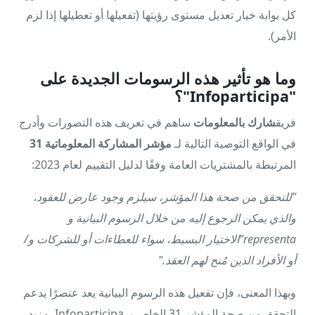
كل بوابة خيار تعديل مستوى رؤيتها (تفعيلها أو تعطيلها إذا لزم
الأمر).
وما هو تأثير هذه الرسومات الجديدة على
"Infoparticipa"؟
فريق
شارك بالمعلومات
ساهم في تعريف هذه التصورات وأدرج
في الواقع التوصية التالية لـ
مؤشر المشاركة المعلوماتية 31
المرتبطة بالمشتريات العامة وفقًا لدليل التقييم لعام 2023:
"للتحقق من صحة هذا المؤشر، سيلزم وجود عارض للعقود،
والذي يمكن الرجوع إليه من خلال الرسوم البيانية و
representa"الاختيار البسيط، سواء للعطاءات أو للشركات و/
أو الأفراد الذين مُنح لهم العقد."
وبهذا المعنى، فإن تفعيل هذه الرسوم البيانية يعد عنصرًا يدعم
التحقق من صحة المؤشر 31 الخاص بـ Infoparticipa. مزيد