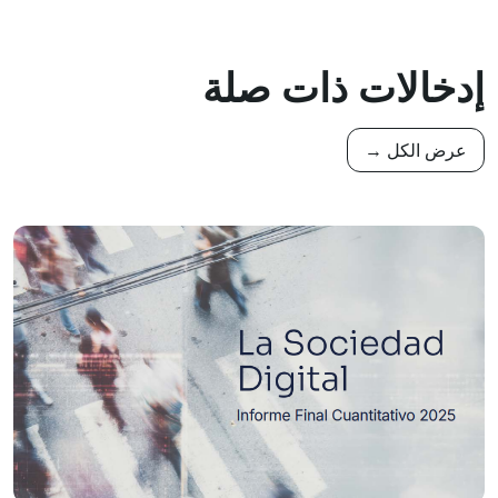
إدخالات ذات صلة
عرض الكل →